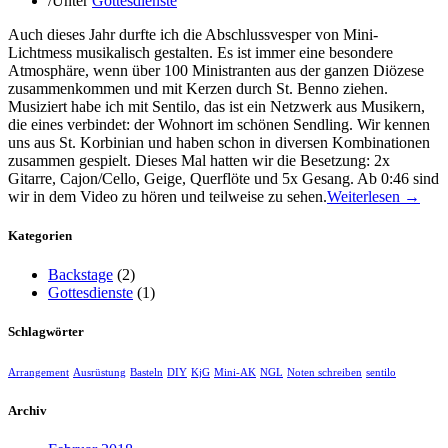
/
Unter
Gottesdienste
Auch dieses Jahr durfte ich die Abschlussvesper von Mini-
Lichtmess musikalisch gestalten. Es ist immer eine besondere
Atmosphäre, wenn über 100 Ministranten aus der ganzen Diözese
zusammenkommen und mit Kerzen durch St. Benno ziehen.
Musiziert habe ich mit Sentilo, das ist ein Netzwerk aus Musikern,
die eines verbindet: der Wohnort im schönen Sendling. Wir kennen
uns aus St. Korbinian und haben schon in diversen Kombinationen
zusammen gespielt. Dieses Mal hatten wir die Besetzung: 2x
Gitarre, Cajon/Cello, Geige, Querflöte und 5x Gesang. Ab 0:46 sind
wir in dem Video zu hören und teilweise zu sehen.
Weiterlesen →
Kategorien
Backstage
(2)
Gottesdienste
(1)
Schlagwörter
Arrangement
Ausrüstung
Basteln
DIY
KjG
Mini-AK
NGL
Noten schreiben
sentilo
Archiv