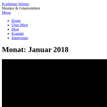
Korbinian Werner
Musiker & Gitarrenlehrer
Menu
Home
Über Mich
Blog
Kontakt
Impressum
Monat:
Januar 2018