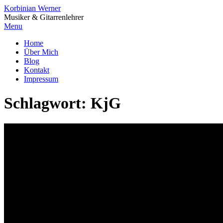
Korbinian Werner
Musiker & Gitarrenlehrer
Menu
Home
Über Mich
Blog
Kontakt
Impressum
Schlagwort:
KjG