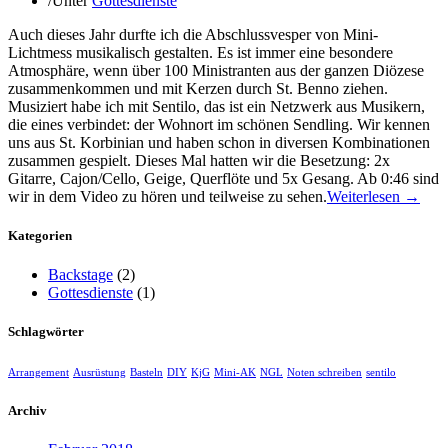
/
Unter
Gottesdienste
Auch dieses Jahr durfte ich die Abschlussvesper von Mini-
Lichtmess musikalisch gestalten. Es ist immer eine besondere
Atmosphäre, wenn über 100 Ministranten aus der ganzen Diözese
zusammenkommen und mit Kerzen durch St. Benno ziehen.
Musiziert habe ich mit Sentilo, das ist ein Netzwerk aus Musikern,
die eines verbindet: der Wohnort im schönen Sendling. Wir kennen
uns aus St. Korbinian und haben schon in diversen Kombinationen
zusammen gespielt. Dieses Mal hatten wir die Besetzung: 2x
Gitarre, Cajon/Cello, Geige, Querflöte und 5x Gesang. Ab 0:46 sind
wir in dem Video zu hören und teilweise zu sehen.
Weiterlesen →
Kategorien
Backstage
(2)
Gottesdienste
(1)
Schlagwörter
Arrangement
Ausrüstung
Basteln
DIY
KjG
Mini-AK
NGL
Noten schreiben
sentilo
Archiv